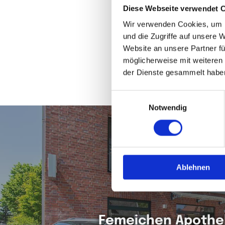
Diese Webseite verwendet 
Wir verwenden Cookies, um I
SIE HABEN 
und die Zugriffe auf unsere 
Website an unsere Partner fü
möglicherweise mit weiteren
RUFEN SIE UNS AN, S
der Dienste gesammelt habe
Einwilligungsauswahl
Notwendig
Ablehnen
Fe­mei­chen Apo­the