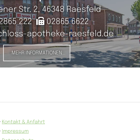
e­ner Str. 2, 46348 Raes­feld

2865 222
02865 6622
hloss-​apo­the­ke-​raes­feld.​de
MEHR INFORMATIONEN

Kontakt & Anfahrt

Impressum