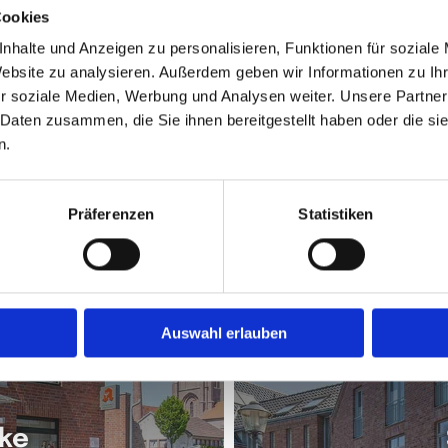
Cookies
nhalte und Anzeigen zu personalisieren, Funktionen für soziale
FRAGEN? WIR SIND GERNE 
Website zu analysieren. Außerdem geben wir Informationen zu I
r soziale Medien, Werbung und Analysen weiter. Unsere Partner
 Daten zusammen, die Sie ihnen bereitgestellt haben oder die s
ENDEN SIE EINE E-MAIL ODER NUTZEN SIE UNS
n.
Präferenzen
Statistiken
Auswahl erlauben
­ke