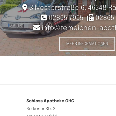

Sil­ves­ter­stra­ße 6, 46348 Ra


02865 7965
02865 

info@​fe­mei­chen-​apo­t
MEHR INFORMATIONEN
Schloss Apotheke OHG
Borkener Str. 2