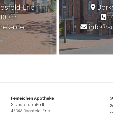

es­feld-Er­le
Bor­k

10027
0

he­ke.​de
info@​sc
Fe­mei­chen Apo­the­ke
Sil­ves­ter­stra­ße 6
46348 Raes­feld-Er­le