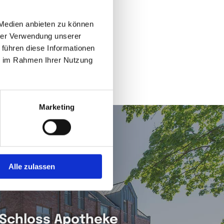
 Medien anbieten zu können
FÜR SIE DA.
hrer Verwendung unserer
 führen diese Informationen
ie im Rahmen Ihrer Nutzung
ER
KONTAKTFORMULAR
.
Marketing
Alle zulassen
Schloss Apo­the­ke